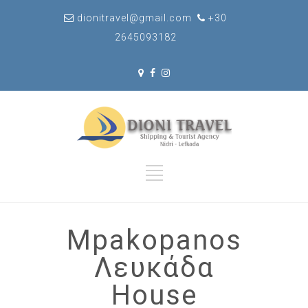
dionitravel@gmail.com
+30
2645093182
Mpakopanos
Λευκάδα
House