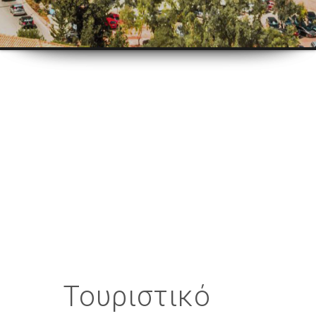
ΚΡΟΥΑΖΙΕΡΕΣ
ΣΤΗ
ΛΕΥΚΑΔΑ
Καθημερινές κρουαζιέρες στη
Λευκάδα
,
Διαμονή στη Λευκάδα
,
Λευκάδα Ακτοπλοϊκά Eισιτήρια
προς την
Κεφαλονιά & Ιθάκη.
Τουριστικό