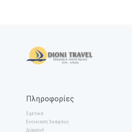
Λευκάδα Ακτοπλοϊκά Eισιτήρια
προς την
Κεφαλονιά & Ιθάκη
.
Πληροφορίες
Σχετικά
Ενοικίαση Σκάφους
Διαμονή