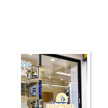
Λευκάδα Καθημερινές
Κρουαζιέρες
,
Λευκάδα Διαμονή
,
Ακτοπλοϊκά Eισιτήρια στη
Λευκάδα για Κεφαλονιά &
Ιθάκη
,
Ενοικίαση Σκάφους στη
Λευκάδα.