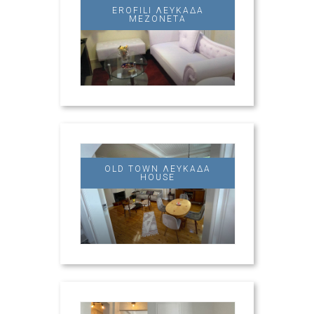
EROFILI ΛΕΥΚΆΔΑ
ΜΕΖΟΝΈΤΑ
OLD TOWN ΛΕΥΚΆΔΑ
HOUSE