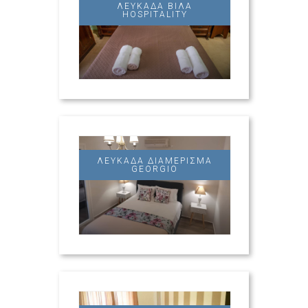
ΛΕΥΚΆΔΑ ΒΊΛΑ
HOSPITALITY
ΛΕΥΚΆΔΑ ΔΙΑΜΈΡΙΣΜΑ
GEORGIO