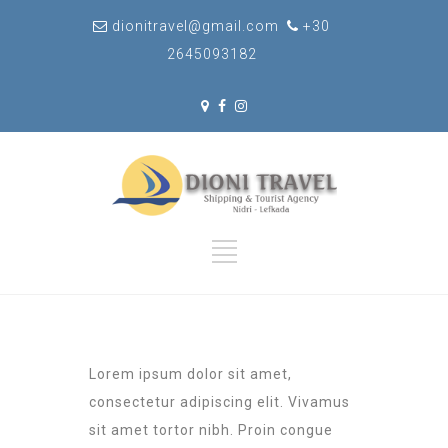
dionitravel@gmail.com
+30
2645093182
L
orem ipsum dolor sit amet,
consectetur adipiscing elit. Vivamus
sit amet tortor nibh. Proin congue